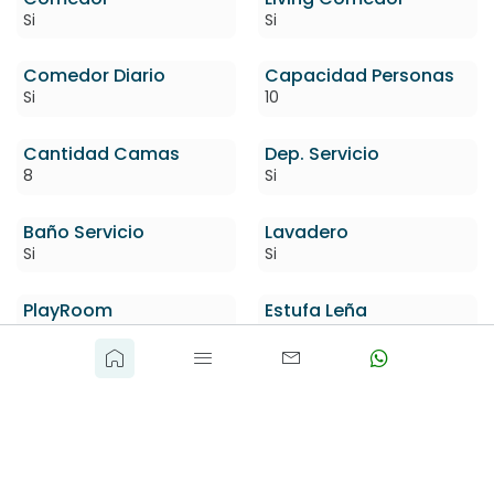
Si
Si
Comedor Diario
Capacidad Personas
Si
10
Cantidad Camas
Dep. Servicio
8
Si
Baño Servicio
Lavadero
Si
Si
PlayRoom
Estufa Leña
Si
Si
Estacionamiento
Calefacción
Si
Aire Acondicionado
Parrillero
Piscina
Cerrado
Climatizada