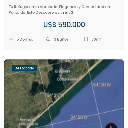
Tu Refugio en La Arbolada: Elegancia y Comodidad en
Punta del Este Descubre es...
ref. 3
U$S 590.000
2
5 Dorms.
3 Baños
180m
Destacada