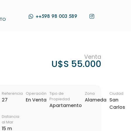
++598 98 003 589
TO
Venta
U$S 55.000
Referencia
Operación
Tipo de
Zona
Ciudad
Propiedad
27
En Venta
Alameda
San
Apartamento
Carlos
Distancia
al Mar
15 m