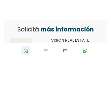
Solicitá
más información
VISION REAL ESTATE
info@visionrealestate.com.uy
(+598) 098 003 589
o completa el siguiente formulario
Nombre Completo
*
Teléfono
*