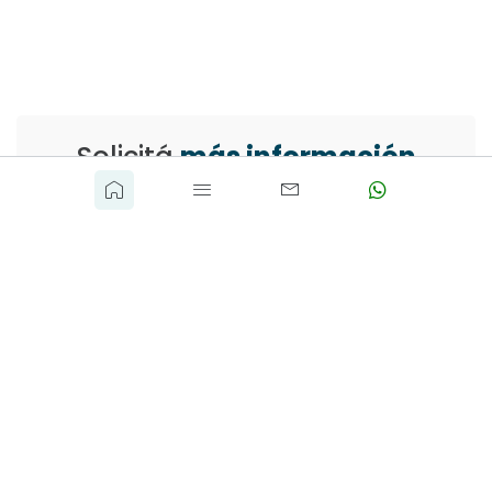
Solicitá
más información
VISION REAL ESTATE
info@visionrealestate.com.uy
(+598) 098 003 589
o completa el siguiente formulario
Nombre Completo
*