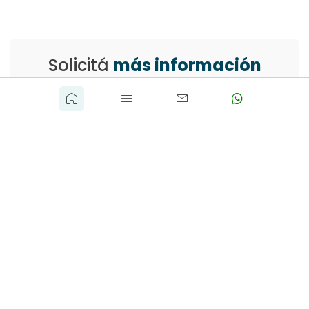
Solicitá
más información
VISION REAL ESTATE
info@visionrealestate.com.uy
(+598) 098 003 589
o completa el siguiente formulario
Nombre Completo
*
Teléfono
*